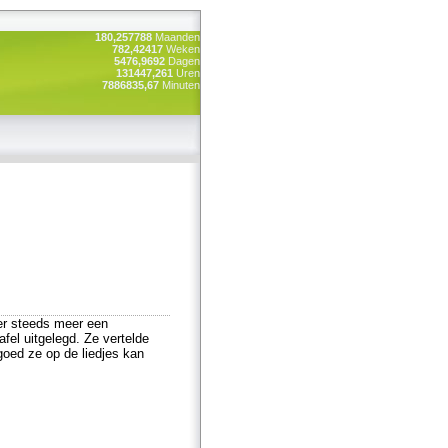
180,257788
Maanden
782,42417
Weken
5476,9692
Dagen
131447,261
Uren
7886835,67
Minuten
 er steeds meer een
afel uitgelegd. Ze vertelde
goed ze op de liedjes kan