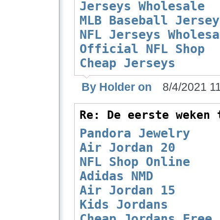
Jerseys Wholesale
MLB Baseball Jersey
NFL Jerseys Wholesa
Official NFL Shop
Cheap Jerseys
By Holder on
8/4/2021 1
Re: De eerste weken 
Pandora Jewelry
Air Jordan 20
NFL Shop Online
Adidas NMD
Air Jordan 15
Kids Jordans
Cheap Jordans Free 