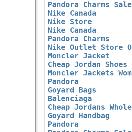
Pandora Charms Sale
Nike Canada
Nike Store
Nike Canada
Pandora Charms
Nike Outlet Store O
Moncler Jacket
Cheap Jordan Shoes 
Moncler Jackets Wom
Pandora
Goyard Bags
Balenciaga
Cheap Jordans Whole
Goyard Handbag
Pandora