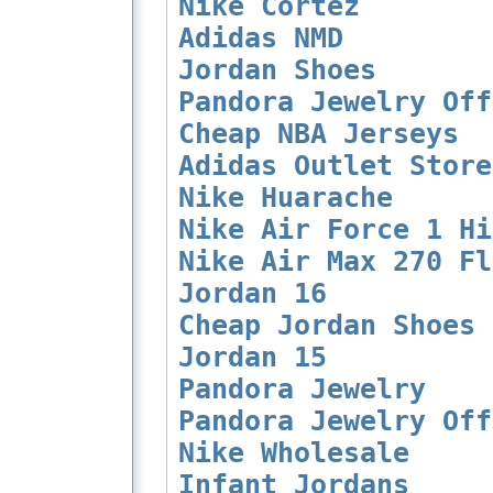
Nike Cortez
Adidas NMD
Jordan Shoes
Pandora Jewelry Off
Cheap NBA Jerseys
Adidas Outlet Store
Nike Huarache
Nike Air Force 1 Hi
Nike Air Max 270 Fl
Jordan 16
Cheap Jordan Shoes
Jordan 15
Pandora Jewelry
Pandora Jewelry Off
Nike Wholesale
Infant Jordans