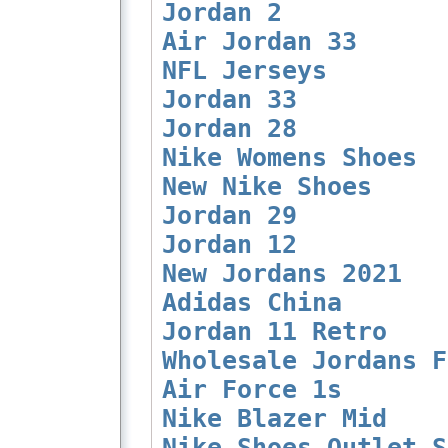
Jordan 2
Air Jordan 33
NFL Jerseys
Jordan 33
Jordan 28
Nike Womens Shoes
New Nike Shoes
Jordan 29
Jordan 12
New Jordans 2021
Adidas China
Jordan 11 Retro
Wholesale Jordans F
Air Force 1s
Nike Blazer Mid
Nike Shoes Outlet S