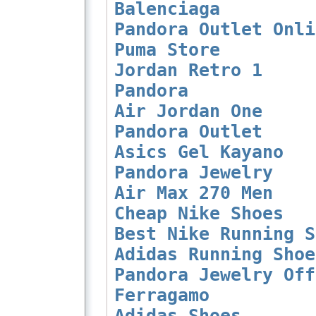
Balenciaga
Pandora Outlet Onli
Puma Store
Jordan Retro 1
Pandora
Air Jordan One
Pandora Outlet
Asics Gel Kayano
Pandora Jewelry
Air Max 270 Men
Cheap Nike Shoes
Best Nike Running S
Adidas Running Shoe
Pandora Jewelry Off
Ferragamo
Adidas Shoes