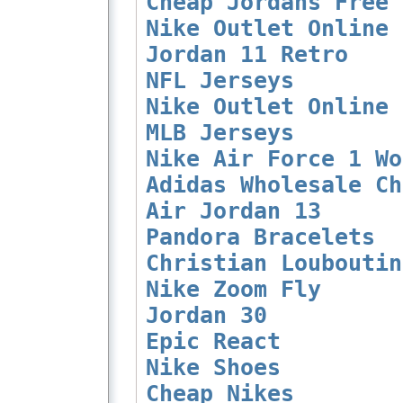
Cheap Jordans Free 
Nike Outlet Online
Jordan 11 Retro
NFL Jerseys
Nike Outlet Online
MLB Jerseys
Nike Air Force 1 Wo
Adidas Wholesale Ch
Air Jordan 13
Pandora Bracelets
Christian Louboutin
Nike Zoom Fly
Jordan 30
Epic React
Nike Shoes
Cheap Nikes