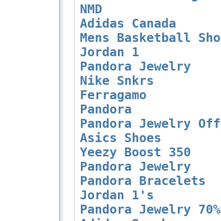
NMD
Adidas Canada
Mens Basketball Sho
Jordan 1
Pandora Jewelry
Nike Snkrs
Ferragamo
Pandora
Pandora Jewelry Off
Asics Shoes
Yeezy Boost 350
Pandora Jewelry
Pandora Bracelets
Jordan 1's
Pandora Jewelry 70%