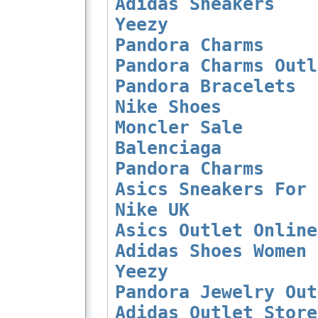
Adidas Sneakers
Yeezy
Pandora Charms
Pandora Charms Outl
Pandora Bracelets
Nike Shoes
Moncler Sale
Balenciaga
Pandora Charms
Asics Sneakers For 
Nike UK
Asics Outlet Online
Adidas Shoes Women
Yeezy
Pandora Jewelry Out
Adidas Outlet Store