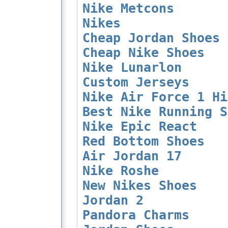
Nike Metcons
Nikes
Cheap Jordan Shoes
Cheap Nike Shoes
Nike Lunarlon
Custom Jerseys
Nike Air Force 1 Hi
Best Nike Running S
Nike Epic React
Red Bottom Shoes
Air Jordan 17
Nike Roshe
New Nikes Shoes
Jordan 2
Pandora Charms