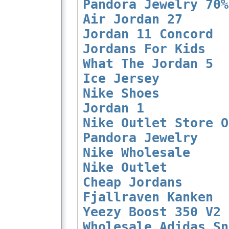
Pandora Jewelry 70%
Air Jordan 27
Jordan 11 Concord
Jordans For Kids
What The Jordan 5
Ice Jersey
Nike Shoes
Jordan 1
Nike Outlet Store O
Pandora Jewelry
Nike Wholesale
Nike Outlet
Cheap Jordans
Fjallraven Kanken
Yeezy Boost 350 V2
Wholesale Adidas Sn