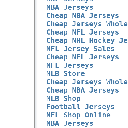
NBA Jerseys
Cheap NBA Jerseys
Cheap Jerseys Whole
Cheap NFL Jerseys
Cheap NHL Hockey Je
NFL Jersey Sales
Cheap NFL Jerseys
NFL Jerseys
MLB Store
Cheap Jerseys Whole
Cheap NBA Jerseys
MLB Shop
Football Jerseys
NFL Shop Online
NBA Jerseys