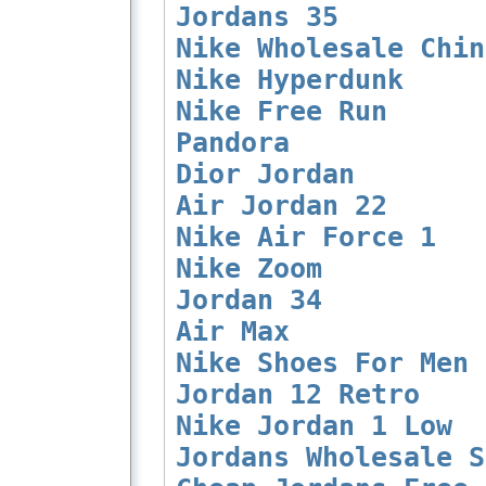
Jordans 35
Nike Wholesale Chin
Nike Hyperdunk
Nike Free Run
Pandora
Dior Jordan
Air Jordan 22
Nike Air Force 1
Nike Zoom
Jordan 34
Air Max
Nike Shoes For Men
Jordan 12 Retro
Nike Jordan 1 Low
Jordans Wholesale S