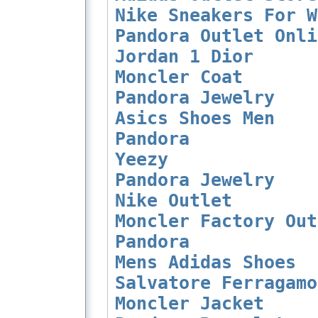
Nike Sneakers For W
Pandora Outlet Onli
Jordan 1 Dior
Moncler Coat
Pandora Jewelry
Asics Shoes Men
Pandora
Yeezy
Pandora Jewelry
Nike Outlet
Moncler Factory Out
Pandora
Mens Adidas Shoes
Salvatore Ferragamo
Moncler Jacket